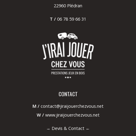
22960 Plédran
T /
06 78 59 66 31
CONTACT
M /
contact@jiraijouerchezvous.net
W /
www.jiraijouerchezvous.net
→
Devis & Contact
←