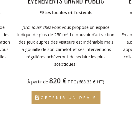
ÉVÉNEMENTS GRAND PUBLIC
É
…
Fêtes locales et festivals
I
 de
J’irai jouer chez vous
vous propose un espace
t des
ludique de plus de 250 m². Le pouvoir d’attraction
En ap
mation
des jeux auprès des visiteurs est indéniable mais
au
-vous
la gouaille de son camelot et ses interventions
appo
lles
régulières achèveront de séduire les plus
coll
sceptiques !
820 €
)
À partir de
TTC (683,33 € HT)
OBTENIR UN DEVIS