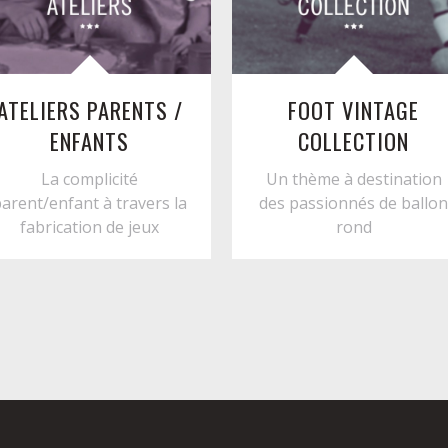
ATELIERS PARENTS /
FOOT VINTAGE
ENFANTS
COLLECTION
La complicité
Un thème à destination
arent/enfant à travers la
des passionnés de ballo
fabrication de jeux
rond