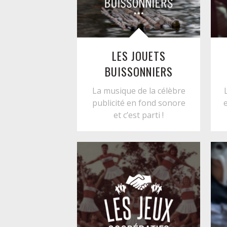
LES JOUETS
BUISSONNIERS
La musique de la célèbre
publicité en fond sonore
e
et c’est parti !