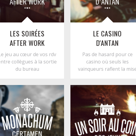
LES SOIRÉES
LE CASINO
AFTER WORK
D'ANTAN
Le jeu au cœur de vos rdv
Pas de hasard pour ce
ntre collègues à la sortie
casino où seuls les
du bureau
vainqueurs raflent la mis