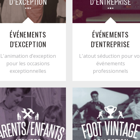
ÉVÉNEMENTS
ÉVÉNEMENTS
D'EXCEPTION
D'ENTREPRISE
L'animation d’exception
L'atout séduction pour vo
pour les occasions
événements
exceptionnelles
professionnels