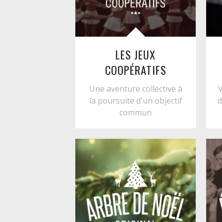
LES JEUX
COOPÉRATIFS
Une aventure collective à
V
la poursuite d'un objectif
d
commun