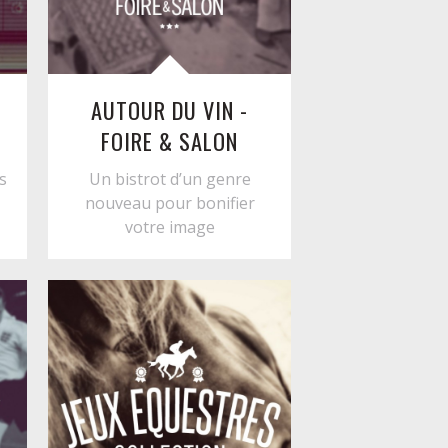
AUTOUR DU VIN -
FOIRE & SALON
s
Un bistrot d’un genre
nouveau pour bonifier
votre image