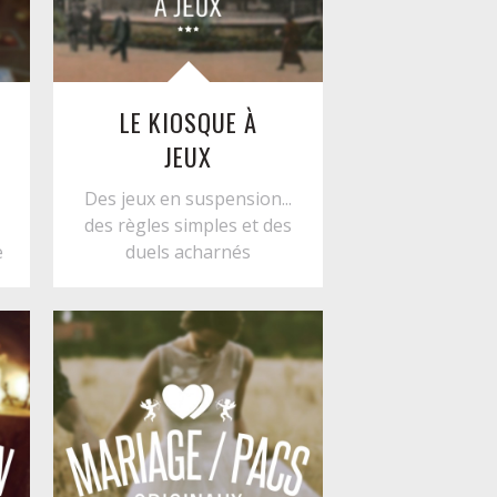
LE KIOSQUE À
JEUX
Des jeux en suspension...
des règles simples et des
e
duels acharnés