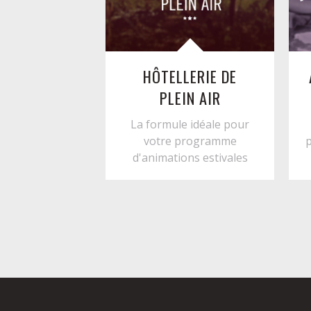
HÔTELLERIE DE
PLEIN AIR
La formule idéale pour
votre programme
p
d'animations estivales