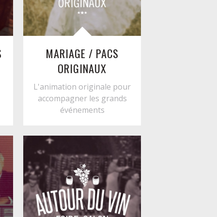
S
MARIAGE / PACS
ORIGINAUX
L'animation originale pour
accompagner les grands
événements