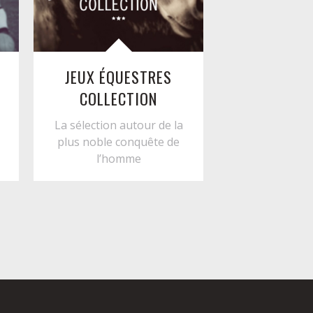
JEUX ÉQUESTRES
COLLECTION
La sélection autour de la
n
plus noble conquête de
l’homme