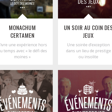
MONACHUM
UN SOIR AU COIN DE
CERTAMEN
JEUX
ivre une expérience hors
Une soirée d’exception
u temps avec « le défi des
dans un lieu de prestige
moines »
ou insolite